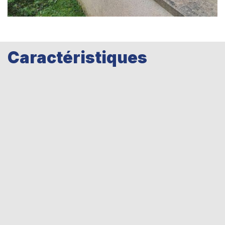
Caractéristiques
Esthétique fer forgé avec
détails élégants
Nos clôtures traditionnelles imitent l’aspect du fer forgé
avec des éléments décoratifs comme des pointes fer de
lance, des volutes, des rosaces et d’autres ornements,
offrant ainsi un charme classique inégalé.
Assemblage robuste par
soudure
Nos clôtures sont assemblées par soudure pour garantir
une structure solide et durable. L’aluminium, connu pour sa
résistance à la corrosion, assure que votre clôture conserve